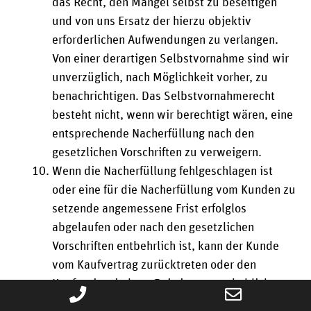
das Recht, den Mangel selbst zu beseitigen
und von uns Ersatz der hierzu objektiv
erforderlichen Aufwendungen zu verlangen.
Von einer derartigen Selbstvornahme sind wir
unverzüglich, nach Möglichkeit vorher, zu
benachrichtigen. Das Selbstvornahmerecht
besteht nicht, wenn wir berechtigt wären, eine
entsprechende Nacherfüllung nach den
gesetzlichen Vorschriften zu verweigern.
Wenn die Nacherfüllung fehlgeschlagen ist
oder eine für die Nacherfüllung vom Kunden zu
setzende angemessene Frist erfolglos
abgelaufen oder nach den gesetzlichen
Vorschriften entbehrlich ist, kann der Kunde
vom Kaufvertrag zurücktreten oder den
Kaufpreis mindern. Bei einem unerheblichen
Phone
Email
Mangel besteht jedoch kein Rücktrittsrecht.