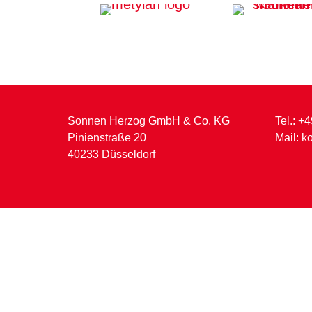
Sonnen Herzog GmbH & Co. KG
Tel.:
+4
Pinienstraße 20
Mail:
k
40233 Düsseldorf