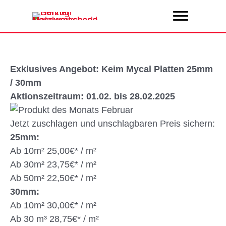
Zum
Inhalt
springen
Exklusives Angebot: Keim Mycal Platten 25mm
/ 30mm
Aktionszeitraum: 01.02. bis 28.02.2025
Jetzt zuschlagen und unschlagbaren Preis sichern:
25mm:
Ab 10m² 25,00€* / m²
Ab 30m² 23,75€* / m²
Ab 50m² 22,50€* / m²
30mm:
Ab 10m² 30,00€* / m²
Ab 30 m³ 28,75€* / m²